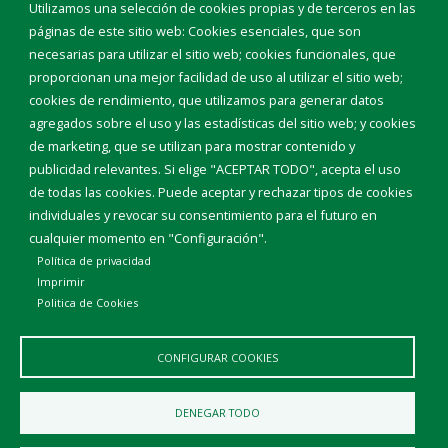
Eventos
Utilizamos una selección de cookies propias y de terceros en las
Corporación Municipal
páginas de este sitio web: Cookies esenciales, que son
Teléfonos de interés
necesarias para utilizar el sitio web; cookies funcionales, que
proporcionan una mejor facilidad de uso al utilizar el sitio web;
INICIAR SESIÓN
cookies de rendimiento, que utilizamos para generar datos
MAPA WEB
agregados sobre el uso y las estadísticas del sitio web; y cookies
de marketing, que se utilizan para mostrar contenido y
publicidad relevantes. Si elige "ACEPTAR TODO", acepta el uso
de todas las cookies. Puede aceptar y rechazar tipos de cookies
individuales y revocar su consentimiento para el futuro en
cualquier momento en "Configuración".
Política de privacidad
Imprimir
Politica de Cookies
CONFIGURAR COOKIES
Aviso Legal
Política de privacidad
Política de Cookies
DENEGAR TODO
Declaración de accesibilidad